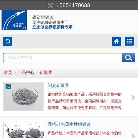
15854170688
银箭铝银浆
专注铝粉铝银浆生产
立志做世界铝颜料专家
首页
产品中心
铝银浆
闪光铝银浆
银箭牌闪光铝银浆产品，采用粒径更为集中的
铝产品精细研磨而成，金属闪烁感好，漆膜光
滑明亮，耐烘烤不变色不衰减。广泛应用于各
种金属部件和塑胶产品的涂装。
无机硅包覆水性铝银浆
产品特性：本系列产品采用粒径分布集中的铝