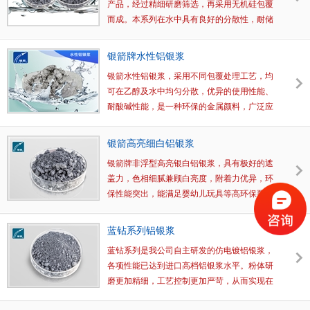
产品，经过精细研磨筛选，再采用无机硅包覆
而成。本系列在水中具有良好的分散性，耐储
存性、抗发气能力，是优先推广的环保型金属
颜料。
银箭牌水性铝银浆
银箭水性铝银浆，采用不同包覆处理工艺，均
可在乙醇及水中均匀分散，优异的使用性能、
耐酸碱性能，是一种环保的金属颜料，广泛应
用于水性涂布印染，水性工业漆，水性汽车
漆，水性塑胶漆等
银箭高亮细白铝银浆
银箭牌非浮型高亮银白铝银浆，具有极好的遮
盖力，色相细腻兼顾白亮度，附着力优异，环
保性能突出，能满足婴幼儿玩具等高环保要
求，不含双酚A、重金属及萘等多环芳烃，特
别适用于玩具、电子产品、车内饰品等的装饰
蓝钻系列铝银浆
防护。 产品经章丘金属颜料塑胶漆应用实验室
蓝钻系列是我公司自主研发的仿电镀铝银浆，
批批检测，确保质量放心！
各项性能已达到进口高档铝银浆水平。粉体研
磨更加精细，工艺控制更加严苛，从而实现在
涂料中的均匀分布,展现细腻高亮的效果。与常