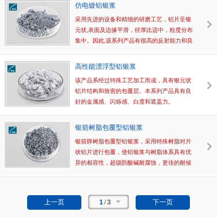
规铝银浆相比，具有粒径分布窄、金属感强、
仿电镀铝银浆
遮盖力强等诸多特点，可广泛应用于手机、家
采用先进的设备和精细的研磨工艺，铝片呈银
电、汽车涂料等对表面效果要求较高的用途，
元状,表面及边缘平滑，径厚比适中，粒度分布
也可应用于其它体系。 订购热线：0531-
集中。因此,该系列产品有很高的反射能力和良
83830688
好的定位排布能力，使漆膜外观明亮，表面平
滑，达到类似电镀的金属效果。
高性能漂浮型铝银浆
该产品系经过特殊工艺加工而成，具有银元状
铝片结构和致密的包覆层。本系列产品具有良
好的金属感、闪烁感、白度和遮盖力。
银箭树脂包覆型铝银浆
银箭牌树脂包覆型铝银浆，采用特殊树脂对片
状铝片进行包覆，使铝银浆与树脂体系具有优
异的相容性，超级防酸碱耐腐蚀，更佳的耐候
性以及电气绝缘性。广泛适用于高级工业装
饰、耐酸碱涂饰，如手机、家电外壳漆，船舶
桥梁钢构漆、建筑外墙涂料以及卷材涂料等溶
1
/
3
上一页
下一页
剂体系。